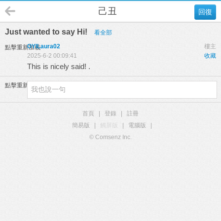
己丑
回復
Just wanted to say Hi!
看全部
OYILaura02
樓主
點擊重新加載
2025-6-2 00:09:41
收藏
This is nicely said! .
點擊重新加載
首頁
|
登錄
|
註冊
簡易版
|
觸屏版
|
電腦版
|
© Comsenz Inc.