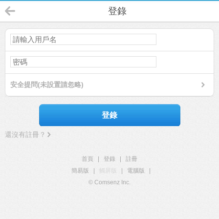
登錄
安全提問(未設置請忽略)
登錄
還沒有註冊？
首頁
|
登錄
|
註冊
簡易版
|
觸屏版
|
電腦版
|
© Comsenz Inc.