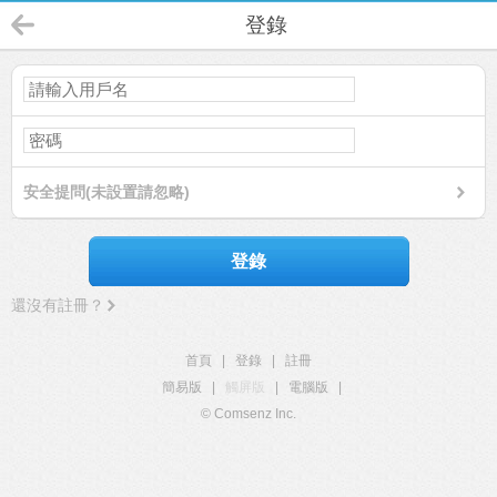
登錄
安全提問(未設置請忽略)
登錄
還沒有註冊？
首頁
|
登錄
|
註冊
簡易版
|
觸屏版
|
電腦版
|
© Comsenz Inc.