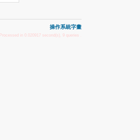
操作系統字畫
Processed in 0.020917 second(s), 9 queries .