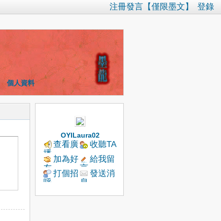
注冊發言【僅限墨文】
登錄
個人資料
OYILaura02
查看廣
收聽TA
播
加為好
給我留
友
言
打個招
發送消
呼
息