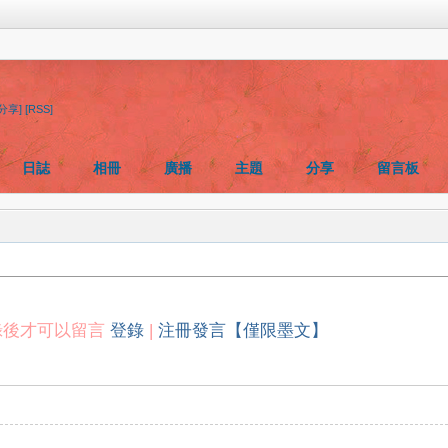
[分享]
[RSS]
日誌
相冊
廣播
主題
分享
留言板
錄後才可以留言
登錄
|
注冊發言【僅限墨文】