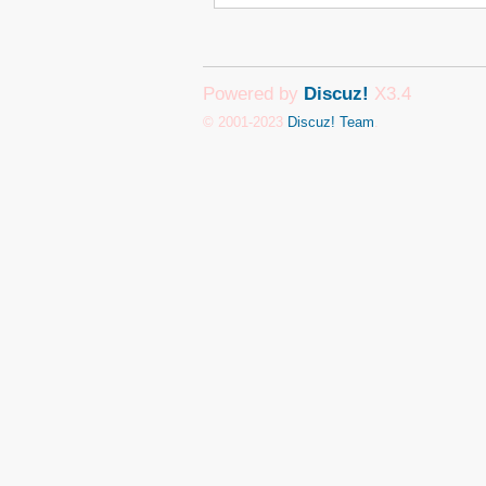
Powered by
Discuz!
X3.4
© 2001-2023
Discuz! Team
.