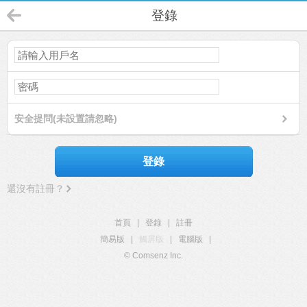
登錄
安全提問(未設置請忽略)
登錄
還沒有註冊？
首頁
|
登錄
|
註冊
簡易版
|
觸屏版
|
電腦版
|
© Comsenz Inc.